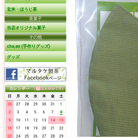
玄米・ほうじ茶
茶菓子
当店オリジナル菓子
その他
cha;en (手作りグッズ)
グッズ
日
月
火
水
木
金
土
26
27
28
29
30
31
1
8
2
3
4
5
6
7
9
10
11
12
13
14
15
16
17
18
19
20
21
22
23
24
25
26
27
28
29