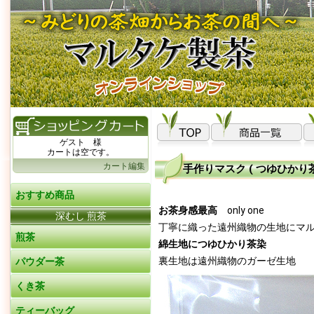
ゲスト 様
カートは空です。
カート編集
手作りマスク ( つゆひかり茶染
おすすめ商品
お茶身感最高
only one
深むし 煎茶
丁寧に織った遠州織物の生地にマ
煎茶
綿生地につゆひかり茶染
裏生地は遠州織物のガーゼ生地
パウダー茶
くき茶
ティーバッグ