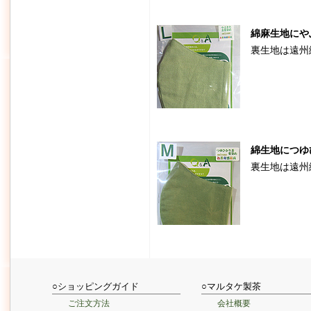
綿麻生地にや
裏生地は遠州
綿生地につゆ
裏生地は遠州
○ショッピングガイド
○マルタケ製茶
ご注文方法
会社概要