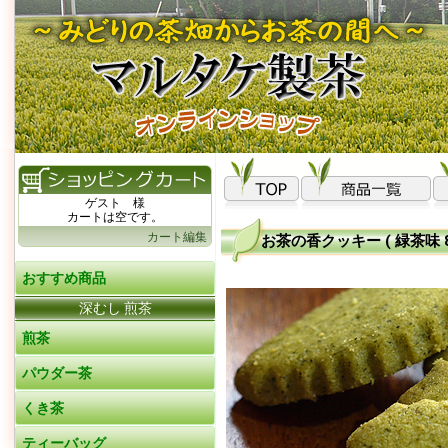
ゲスト 様
カートは空です。
カート編集
お茶の香クッキー ( 緑茶味 8
おすすめ商品
深むし 煎茶
煎茶
パウダー茶
くき茶
ティーバッグ