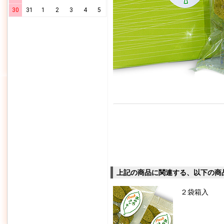
30
31
1
2
3
4
5
上記の商品に関連する、以下の商
２袋箱入