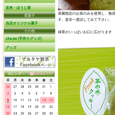
玄米・ほうじ茶
茶園指定のお茶のみを使用し、無
茶菓子
す。是非一度試してみて下さい。
当店オリジナル菓子
その他
緑茶がいっぱいお口に広がります
cha;en (手作りグッズ)
グッズ
日
月
火
水
木
金
土
26
27
28
29
30
31
1
2
3
4
5
6
7
8
9
10
11
12
13
14
15
16
17
18
19
20
21
22
23
24
25
26
27
28
29